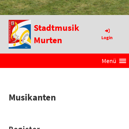
Stadtmusik
Murten
Login
Menü
Musikanten
Register