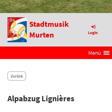
Stadtmusik
Murten
Login
Menü
Zurück
Alpabzug Lignières