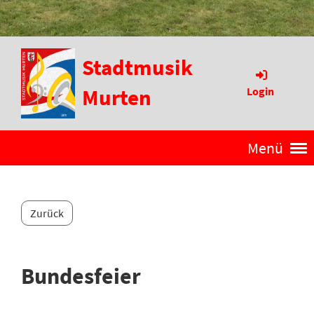
Stadtmusik
Murten
Login
Menü
Zurück
Bundesfeier