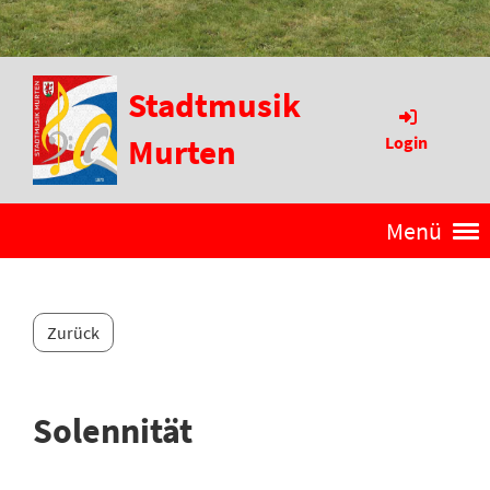
Stadtmusik
Murten
Login
Menü
Zurück
Solennität