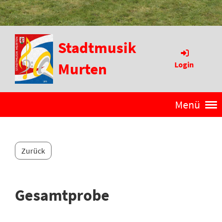
Stadtmusik
Murten
Login
Menü
Zurück
Gesamtprobe