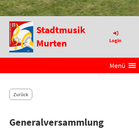
Stadtmusik
Murten
Login
Menü
Zurück
Generalversammlung