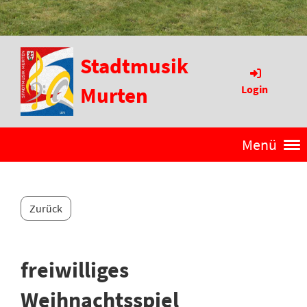
Stadtmusik
Murten
Login
Menü
Zurück
freiwilliges
Weihnachtsspiel